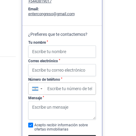
+5443819017
Email:
entercongreso@gmail.com
¿Prefieres que te contactemos?
*
Tu nombre
*
Correo electrónico
*
Número de teléfono
▼
*
Mensaje
Acepto recibir información sobre
ofertas inmobiliarias