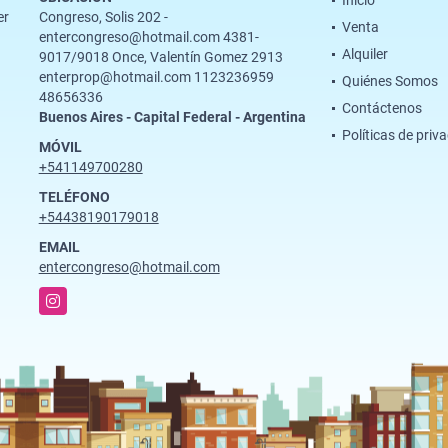
Inicio
er
Congreso, Solis 202 -
Venta
entercongreso@hotmail.com 4381-
Alquiler
9017/9018 Once, Valentín Gomez 2913
enterprop@hotmail.com 1123236959
Quiénes Somos
48656336
Contáctenos
Buenos Aires - Capital Federal - Argentina
Políticas de priv
MÓVIL
+541149700280
TELÉFONO
+54438190179018
EMAIL
entercongreso@hotmail.com
Instagram