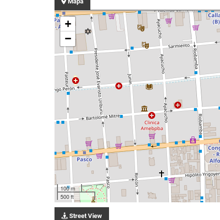
Mapa
+
−
100 m
500 ft
Street View