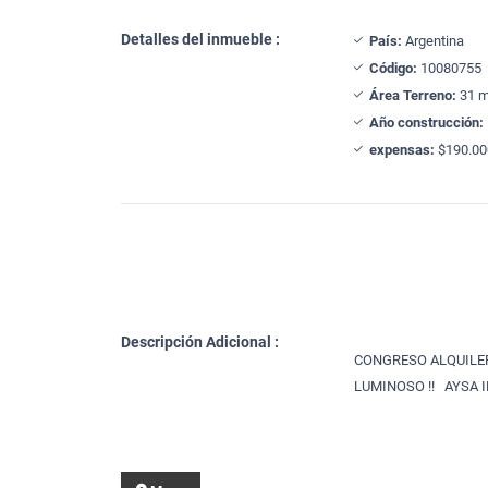
Detalles del inmueble :
País:
Argentina
Código:
10080755
Área Terreno:
31 m
Año construcción:
expensas:
$190.00
Descripción Adicional :
CONGRESO ALQUILER
LUMINOSO !! AYSA 