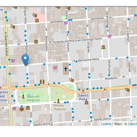
Leaflet
| Wasi - ©
OpenS