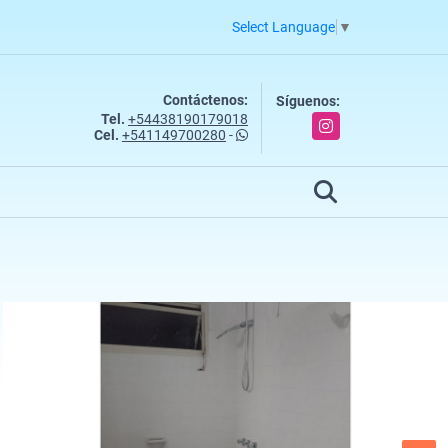
Select Language
▼
Contáctenos:
Síguenos:
Tel.
+54438190179018
Instagram
Cel.
+541149700280
-