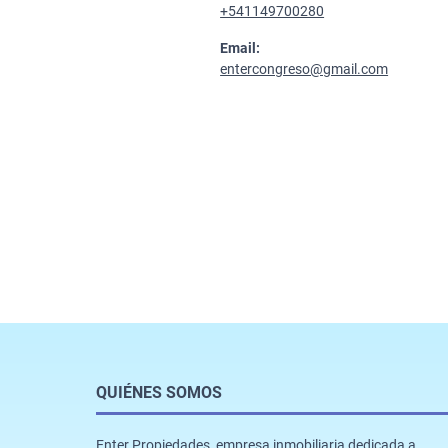
+541149700280
Email:
entercongreso@gmail.com
QUIÉNES SOMOS
Enter Propiedades, empresa inmobiliaria dedicada a