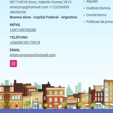
Alquiler
9017/9018 Once, Valentín Gomez 2913
enterprop@hotmail.com 1123236959
Quiénes Somos
48656336
Contáctenos
Buenos Aires - Capital Federal - Argentina
Políticas de priv
MÓVIL
+541149700280
TELÉFONO
+54438190179018
EMAIL
entercongreso@hotmail.com
Instagram