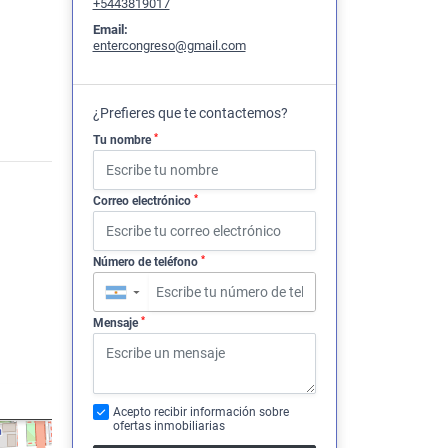
+5443819017
Email:
entercongreso@gmail.com
S
¿Prefieres que te contactemos?
*
Tu nombre
*
Correo electrónico
*
Número de teléfono
▼
*
Mensaje
Acepto recibir información sobre
ofertas inmobiliarias