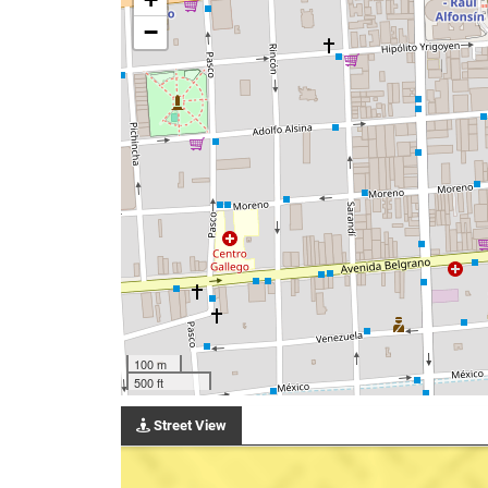
−
100 m
500 ft
Street View