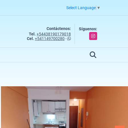
Select Language
▼
Contáctenos:
Síguenos:
Tel.
+54438190179018
Instagram
Cel.
+541149700280
-