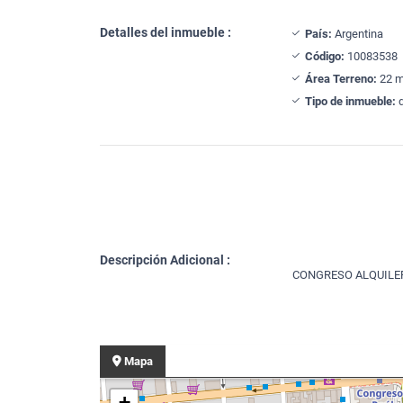
Detalles del inmueble :
País:
Argentina
Código:
10083538
Área Terreno:
22 m
Tipo de inmueble:
d
Descripción Adicional :
CONGRESO ALQUILER
Mapa
+