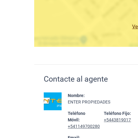
Ve
Contacte al agente
Nombre:
ENTER PROPIEDADES
Teléfono
Teléfono Fijo:
Móvil:
+5443819017
+541149700280
Email: