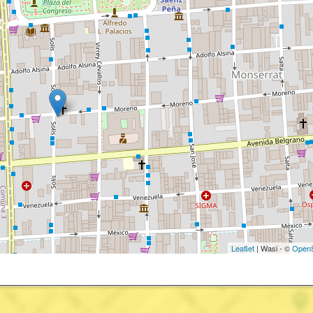
Leaflet
| Wasi - ©
OpenS