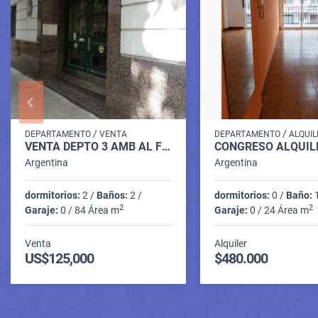
/
/
DEPARTAMENTO
VENTA
DEPARTAMENTO
ALQUIL
VENTA DEPTO 3 AMB AL FTE C/BCON HUMBERTO I º
Argentina
Argentina
dormitorios:
2 /
Baños:
2 /
dormitorios:
0 /
Baño:
1
2
2
Garaje:
0 / 84 Área m
Garaje:
0 / 24 Área m
Venta
Alquiler
US$125,000
$480.000