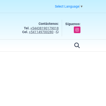
Select Language
▼
Contáctenos:
Síguenos:
Tel.
+54438190179018
Instagram
Cel.
+541149700280
-