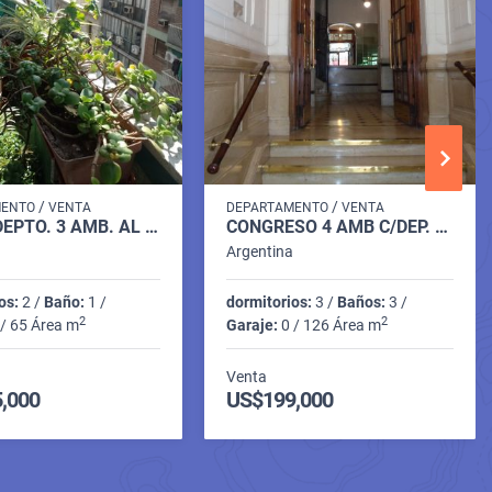
/
/
MENTO
VENTA
DEPARTAMENTO
VENTA
VENTA DEPTO. 3 AMB. AL FRENTE CON BALCON SAN JOSE 300
CONGRESO 4 AMB C/DEP. C/BALCON AL FRENTE
a
Argentina
os:
2 /
Baño:
1 /
dormitorios:
3 /
Baños:
3 /
2
2
/ 65 Área m
Garaje:
0 / 126 Área m
Venta
,000
US$199,000