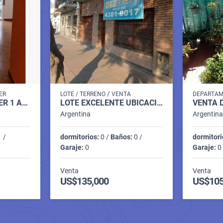
/
ER
LOTE / TERRENO
VENTA
DEPARTA
CONGRESO ALQUILER 1 AMB. SOLIS 300
LOTE EXCELENTE UBICACION -GARAY 1700
Argentina
Argentin
 /
dormitorios:
0 /
Baños:
0 /
dormitori
Garaje:
0
Garaje:
0 
Venta
Venta
US$135,000
US$105