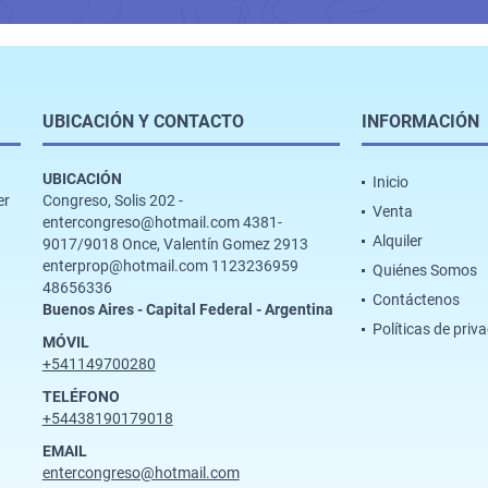
UBICACIÓN Y CONTACTO
INFORMACIÓN
UBICACIÓN
Inicio
er
Congreso, Solis 202 -
Venta
entercongreso@hotmail.com 4381-
Alquiler
9017/9018 Once, Valentín Gomez 2913
enterprop@hotmail.com 1123236959
Quiénes Somos
48656336
Contáctenos
Buenos Aires - Capital Federal - Argentina
Políticas de priv
MÓVIL
+541149700280
TELÉFONO
+54438190179018
EMAIL
entercongreso@hotmail.com