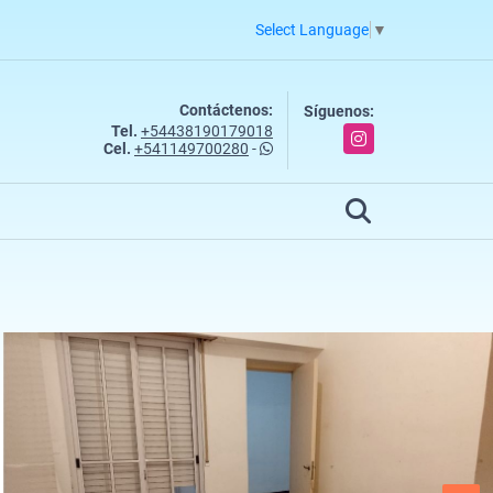
Select Language
▼
Contáctenos:
Síguenos:
Tel.
+54438190179018
Instagram
Cel.
+541149700280
-