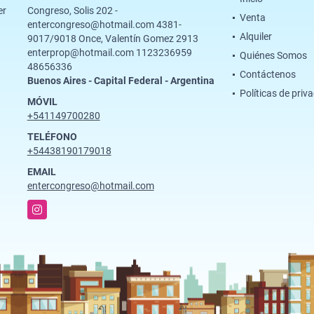
er
Congreso, Solis 202 -
Venta
entercongreso@hotmail.com 4381-
Alquiler
9017/9018 Once, Valentín Gomez 2913
enterprop@hotmail.com 1123236959
Quiénes Somos
48656336
Contáctenos
Buenos Aires - Capital Federal - Argentina
Políticas de priv
MÓVIL
+541149700280
TELÉFONO
+54438190179018
EMAIL
entercongreso@hotmail.com
Instagram