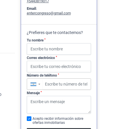
+5443819017
Email:
entercongreso@gmail.com
¿Prefieres que te contactemos?
*
Tu nombre
*
Correo electrónico
*
Número de teléfono
▼
*
Mensaje
O
Acepto recibir información sobre
ofertas inmobiliarias