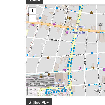
Mapa
+
−
100 m
500 ft
Street View