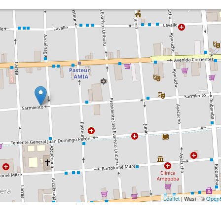
Leaflet
| Wasi - ©
OpenS