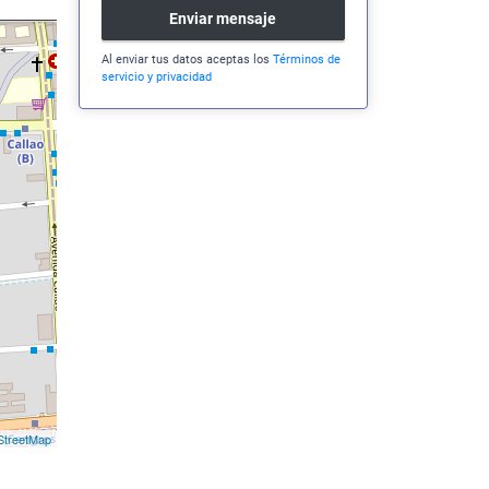
Enviar mensaje
Al enviar tus datos aceptas los
Términos de
servicio y privacidad
treetMap