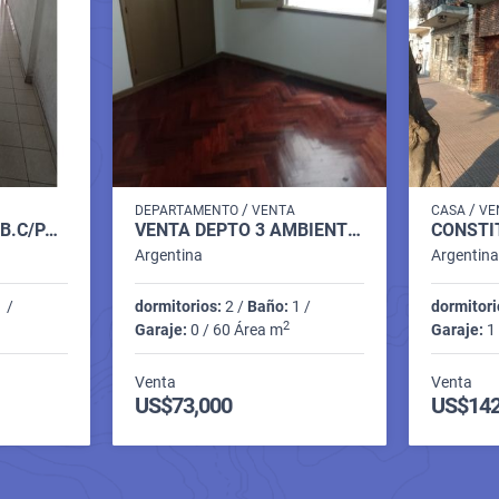
/
/
DEPARTAMENTO
VENTA
CASA
VE
VENTA DEPTO 2 AMB.C/PATIO R. PEÑA 100
VENTA DEPTO 3 AMBIENTES C/ DEP AP/CRED. MORENO 1700
Argentina
Argentin
 /
dormitorios:
2 /
Baño:
1 /
dormitori
2
Garaje:
0 / 60 Área m
Garaje:
1 
Venta
Venta
US$73,000
US$142