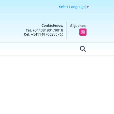
Select Language
▼
Contáctenos:
Síguenos:
Tel.
+54438190179018
Instagram
Cel.
+541149700280
-