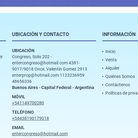
UBICACIÓN Y CONTACTO
INFORMACIÓN
UBICACIÓN
Inicio
er
Congreso, Solis 202 -
Venta
entercongreso@hotmail.com 4381-
Alquiler
9017/9018 Once, Valentín Gomez 2913
enterprop@hotmail.com 1123236959
Quiénes Somos
48656336
Contáctenos
Buenos Aires - Capital Federal - Argentina
Políticas de priv
MÓVIL
+541149700280
TELÉFONO
+54438190179018
EMAIL
entercongreso@hotmail.com