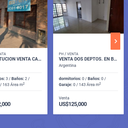
/
NTA
PH
VENTA
CONSTITUCION VENTA CASA 4 AMB. JUAN DE GARAY 1700
VENTA DOS DEPTOS. EN BLOCK SIN EXPENSAS OPORTUNIDAD! MEXICO 1400
a
Argentina
os:
3 /
Baños:
2 /
dormitorios:
0 /
Baños:
0 /
2
2
/ 163 Área m
Garaje:
0 / 143 Área m
Venta
,000
US$125,000