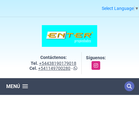
Select Language
▼
Contáctenos:
Síguenos:
Tel.
+54438190179018
Instagram
Cel.
+541149700280
-
MENÚ