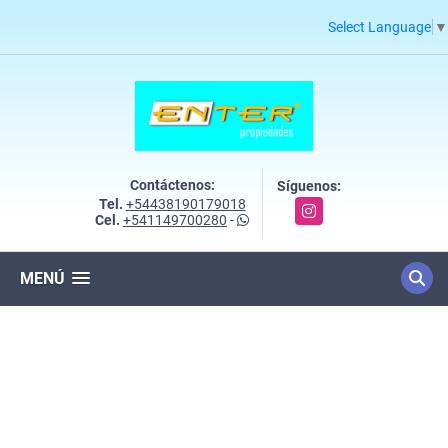
Select Language
▼
Contáctenos:
Síguenos:
Tel.
+54438190179018
Instagram
Cel.
+541149700280
-
MENÚ