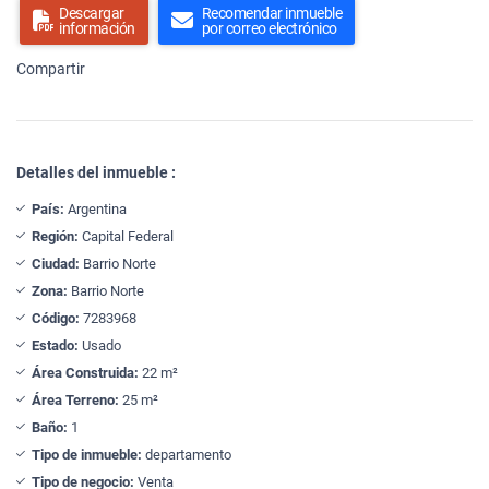
Descargar
Recomendar inmueble
información
por correo electrónico
Compartir
Detalles del inmueble :
País:
Argentina
Región:
Capital Federal
Ciudad:
Barrio Norte
Zona:
Barrio Norte
Código:
7283968
Estado:
Usado
Área Construida:
22 m²
Área Terreno:
25 m²
Baño:
1
Tipo de inmueble:
departamento
Tipo de negocio:
Venta