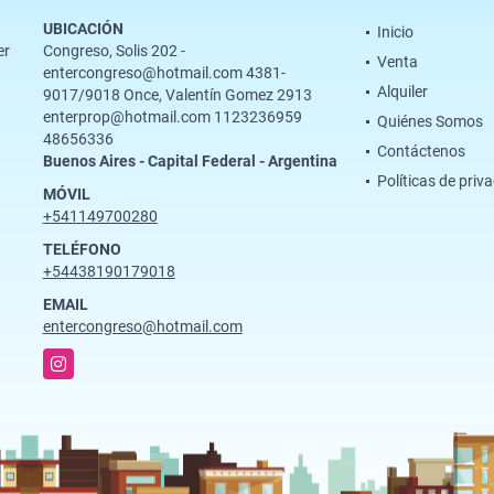
UBICACIÓN
Inicio
er
Congreso, Solis 202 -
Venta
entercongreso@hotmail.com 4381-
Alquiler
9017/9018 Once, Valentín Gomez 2913
enterprop@hotmail.com 1123236959
Quiénes Somos
48656336
Contáctenos
Buenos Aires - Capital Federal - Argentina
Políticas de priv
MÓVIL
+541149700280
TELÉFONO
+54438190179018
EMAIL
entercongreso@hotmail.com
Instagram