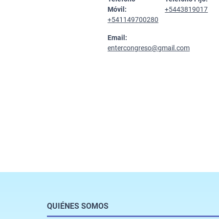
Móvil:
+5443819017
+541149700280
Email:
entercongreso@gmail.com
QUIÉNES SOMOS