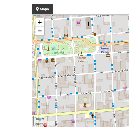
Mapa
+
−
100 m
500 ft