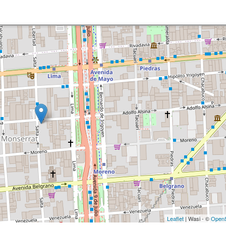
Leaflet
| Wasi - ©
OpenS