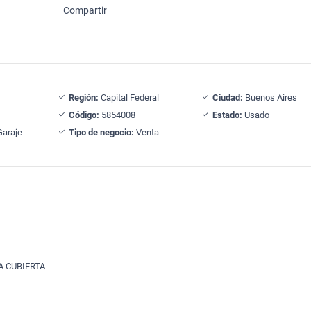
Compartir
Región:
Capital Federal
Ciudad:
Buenos Aires
Código:
5854008
Estado:
Usado
araje
Tipo de negocio:
Venta
A CUBIERTA