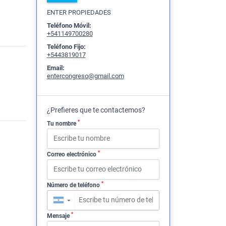
ENTER PROPIEDADES
Teléfono Móvil:
+541149700280
Teléfono Fijo:
+5443819017
Email:
entercongreso@gmail.com
¿Prefieres que te contactemos?
*
Tu nombre
*
Correo electrónico
*
Número de teléfono
▼
*
Mensaje