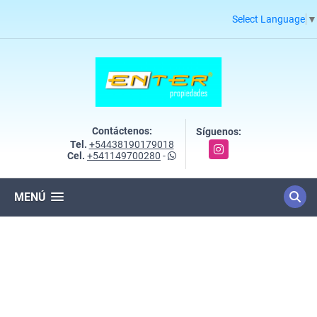
Select Language
▼
Contáctenos:
Síguenos:
Tel.
+54438190179018
Instagram
Cel.
+541149700280
-
MENÚ