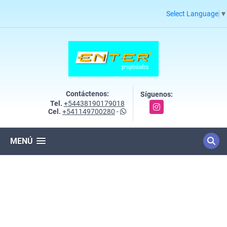
Select Language
▼
Contáctenos:
Síguenos:
Tel.
+54438190179018
Instagram
Cel.
+541149700280
-
MENÚ