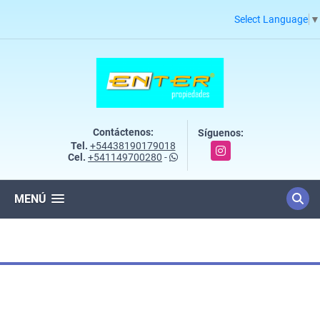
Select Language
▼
Contáctenos:
Síguenos:
Tel.
+54438190179018
Instagram
Cel.
+541149700280
-
MENÚ