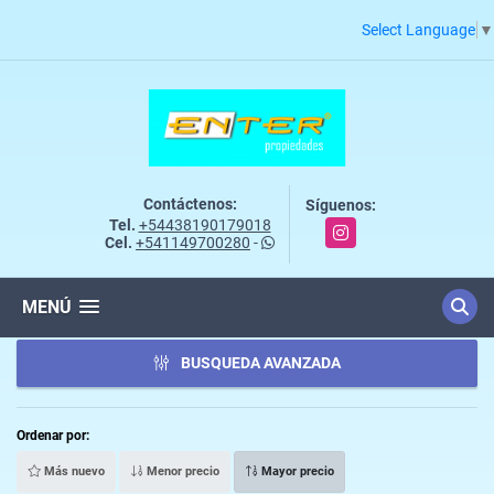
Select Language
▼
Contáctenos:
Síguenos:
Tel.
+54438190179018
Instagram
Cel.
+541149700280
-
MENÚ
BUSQUEDA AVANZADA
Ordenar por:
Más nuevo
Menor precio
Mayor precio