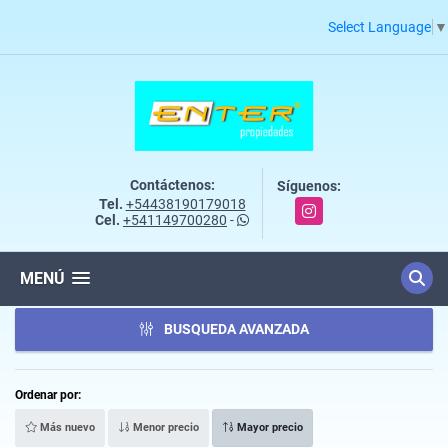
Select Language
▼
Contáctenos:
Síguenos:
Tel.
+54438190179018
Instagram
Cel.
+541149700280
-
MENÚ
BUSQUEDA AVANZADA
Ordenar por:
Más nuevo
Menor precio
Mayor precio