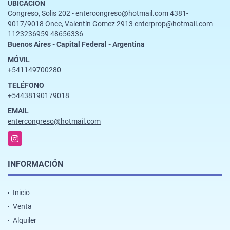
UBICACIÓN
Congreso, Solis 202 - entercongreso@hotmail.com 4381-
9017/9018 Once, Valentín Gomez 2913 enterprop@hotmail.com
1123236959 48656336
Buenos Aires - Capital Federal - Argentina
MÓVIL
+541149700280
TELÉFONO
+54438190179018
EMAIL
entercongreso@hotmail.com
Instagram
INFORMACIÓN
Inicio
Venta
Alquiler