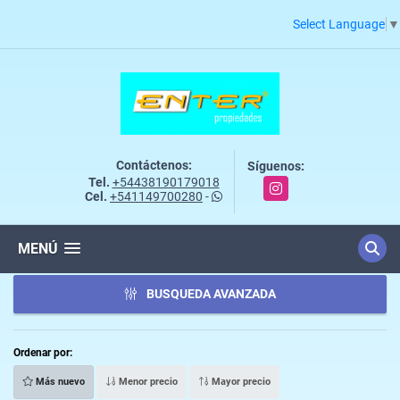
Select Language
▼
Contáctenos:
Síguenos:
Tel.
+54438190179018
Instagram
Cel.
+541149700280
-
MENÚ
BUSQUEDA AVANZADA
Ordenar por:
Más nuevo
Menor precio
Mayor precio