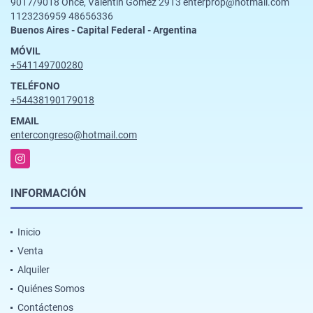
9017/9018 Once, Valentín Gomez 2913 enterprop@hotmail.com
1123236959 48656336
Buenos Aires - Capital Federal - Argentina
MÓVIL
+541149700280
TELÉFONO
+54438190179018
EMAIL
entercongreso@hotmail.com
Instagram
INFORMACIÓN
Inicio
Venta
Alquiler
Quiénes Somos
Contáctenos