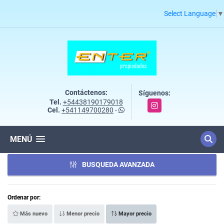
Select Language
▼
Contáctenos:
Síguenos:
Tel.
+54438190179018
Instagram
Cel.
+541149700280
-
MENÚ
BUSQUEDA AVANZADA
Ordenar por:
Más nuevo
Menor precio
Mayor precio